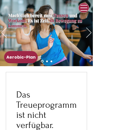
Mach dich bereit zum
Tanzen
und
Workout
. Es ist Zeit,
in Bewegung zu
kommen.
Aerobic-Plan
Das
Treueprogramm
ist nicht
verfügbar.