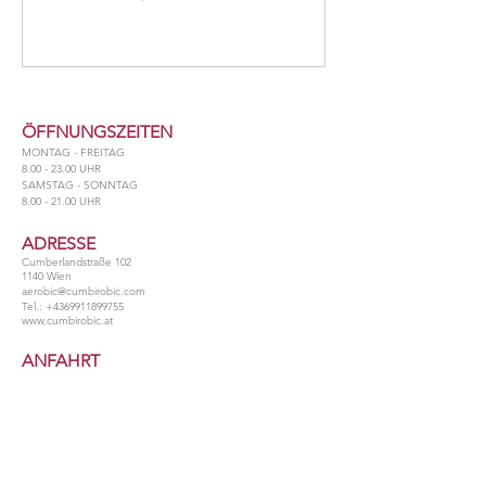
ÖFFNUNGSZEITEN
MONTAG - FREITAG
8.00 - 23.00
UHR
​SAMSTAG - SONNTAG
​8.00 - 21.00 UHR
ADRESSE
Cumberlandstraße 102
1140 Wien
aerobic@cumbirobic.com
Tel.:
+4369911899755
www.cumbirobic.at
ANFAHRT