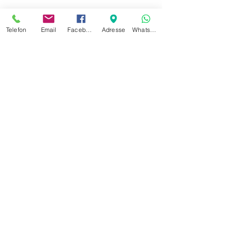
Telefon
Email
Facebook
Adresse
Whatsapp
© 2017 CUMBIROBIC FITNESS-STUDIO.
www.cumbirobic.at