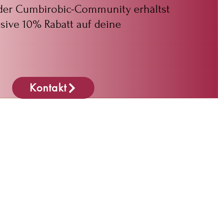
 der Cumbirobic-Community erhältst
usive 10% Rabatt auf deine
Kontakt