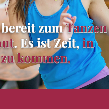
 bereit zum
Tanzen
ut
. Es ist Zeit,
in
 zu kommen.