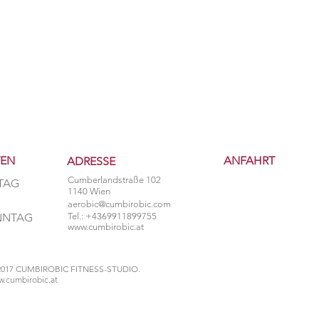
TEN
ANFAHRT
ADRESSE
Cumberlandstraße 102
TAG
1140 Wien
aerobic@cumbirobic.com
ONNTAG
Tel.: +4369911899755
www.cumbirobic.at
2017 CUMBIROBIC FITNESS-STUDIO.
.cumbirobic.at