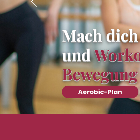
Mach dich
und
Worko
Bewegung
Aerobic-Plan